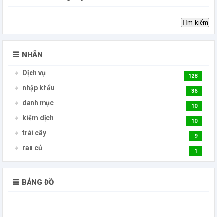
NHÃN
Dịch vụ
128
nhập khẩu
36
danh mục
10
kiểm dịch
10
trái cây
9
rau củ
1
BẢNG ĐỒ