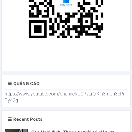
QUẢNG CÁO
https://www.youtube.com/channel/UCPvLrQlKin3mUh3cPn
By42g
Recent Posts