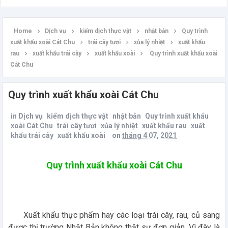
Home
Dịch vụ
kiểm dịch thực vật
nhật bản
Quy trình
xuất khẩu xoài Cát Chu
trái cây tươi
xủa lý nhiệt
xuất khẩu
rau
xuất khẩu trái cây
xuất khẩu xoài
Quy trình xuất khẩu xoài
Cát Chu
Quy trình xuất khẩu xoài Cát Chu
in
Dịch vụ
kiểm dịch thực vật
nhật bản
Quy trình xuất khẩu
xoài Cát Chu
trái cây tươi
xủa lý nhiệt
xuất khẩu rau
xuất
khẩu trái cây
xuất khẩu xoài
on
tháng 4 07, 2021
Quy trình xuất khẩu xoài Cát Chu
Xuất khẩu thực phẩm hay các loại trái cây, rau, củ sang
được thị trường Nhật Bản không thật sự đơn giản. Vì đây là