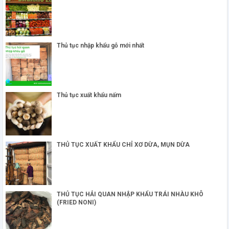
Thủ tục nhập khẩu gỗ mới nhất
Thủ tục xuất khẩu nấm
THỦ TỤC XUẤT KHẨU CHỈ XƠ DỪA, MỤN DỪA
THỦ TỤC HẢI QUAN NHẬP KHẨU TRÁI NHÀU KHÔ
(FRIED NONI)