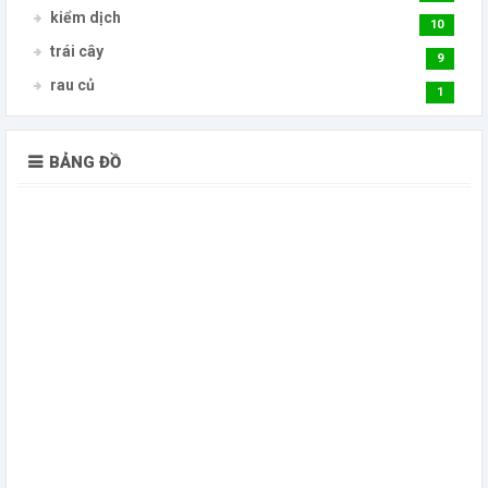
kiểm dịch
10
trái cây
9
rau củ
1
BẢNG ĐỒ