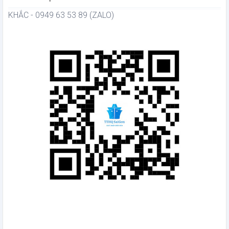
KHẮC - 0949 63 53 89 (ZALO)